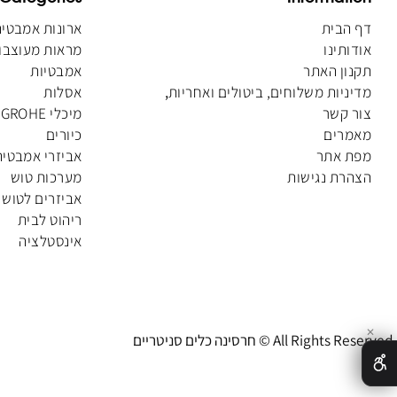
Categories
Informat
הבית
ארונות אמבטיה
תינו
מראות מעוצבות
ן האתר
אמבטיות
יות משלוחים, ביטולים ואחריות
,
אסלות
קשר
מיכלי GROHE
רים
כיורים
 אתר
אביזרי אמבטיה
ת נגישות
מערכות טוש
אביזרים לטוש
ריהוט לבית
אינסטלציה