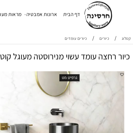
דף הבית
ארונות אמבטיה
מראות מעוצבות
/
/
כיורים
כיורים עומדים
עומד עשוי מנירוסטה מעוגל קוטר 38 ס"מ גובה 83 ס"מ צבע גרפיט מט PVD בלי חור לברז דגם H-7670
אספק
גרפיט מט
מת
מק
מי
קוטר
גובה