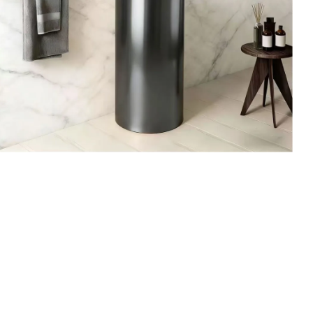
צב
חו
אחריות 12
צר
בר
מי
ייתכ
מ
מש
מח
5