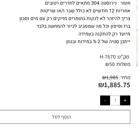
ע : גרפיט
מט (PVD)
מר :
נירוסטה 304 מתאים לחדרים רטובים
 חודשים לא כולל שבר ו/או שריטות
יך להיזהר לא לנקות בחומרים מזיקים רק עם מים וסבון
ז וסיפון וכל מה שמסביב לכיור להמחשה בלבד
ועד רק להתקנה בעמידה
ן סטיה של 2 % במידות ובגוון
ק"ט:
H-7670
לוח:
50
₪
יר:
1,985
₪
₪
1,885.7
הוסף לסל